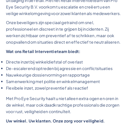
uitdaging in de retail. Met het Retail Interventieteam van Pro
Eye Security B.V. voorkomt u escalatie en creëert u een
veilige winkelomgeving voor zowel klanten als medewerkers.
Onze beveiligers zijn speciaal getraind om snel,
professioneel en discreet in te grijpen bij incidenten. Zij
werken zichtbaar om preventief af te schrikken, maar ook
onopvallend om situaties direct en effectief te neutraliseren.
Wat ons Retail Interventieteam biedt:
Directe inzet bij winkeldiefstal of overlast
De-escalerend optreden bij agressie en conflictsituaties
Nauwkeurige dossiervorming en rapportage
Samenwerking met politie en winkelmanagement
Flexibele inzet, zowel preventief als reactief
Met Pro Eye Security haalt u niet alleen extra ogen en oren in
de winkel, maar ook daadkrachtige professionals die zorgen
voor rust, veiligheid en continuïteit.
Uw winkel. Uw klanten. Onze zorg voor veiligheid.